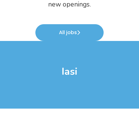
new openings.
All jobs
Iasi